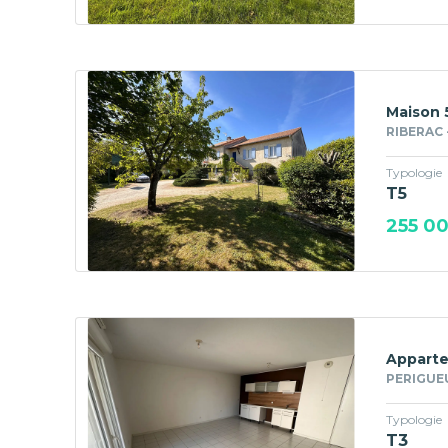
Maison 
RIBERAC 
Typologie
T5
255 0
Apparte
PERIGUE
Typologie
T3