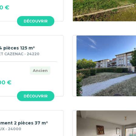
0 €
DÉCOUVRIR
4 pièces 125 m²
T CAZENAC - 24220
Ancien
00 €
DÉCOUVRIR
ment 2 pièces 37 m²
UX - 24000