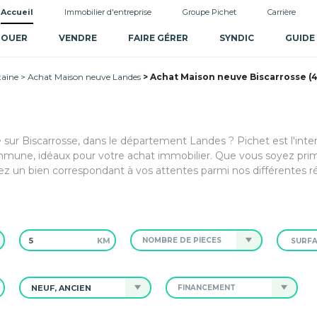
Accueil
Immobilier d'entreprise
Groupe Pichet
Carrière
LOUER
VENDRE
FAIRE GÉRER
SYNDIC
GUIDE
taine
Achat Maison neuve Landes
Achat Maison neuve Biscarrosse (
e sur Biscarrosse, dans le département Landes ? Pichet est l'inte
mmune, idéaux pour votre achat immobilier. Que vous soyez pri
rez un bien correspondant à vos attentes parmi nos différentes r
KM
NOMBRE DE PIÈCES
NEUF, ANCIEN
FINANCEMENT