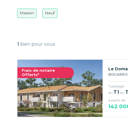
Maison
Neuf
1
bien pour vous
Le Domai
Frais de notaire
Offerts*
BISCARRO
Typologie
T1
du
au
à partir de
142 00