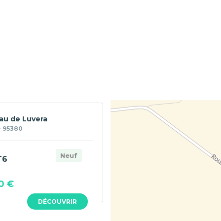
u de Luvera
 95380
Neuf
T6
0 €
DÉCOUVRIR