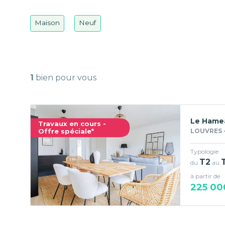
Maison
Neuf
1
bien pour vous
Le Hamea
Travaux en cours -
Offre spéciale*
LOUVRES -
Typologie
T2
du
au
à partir de
225 00