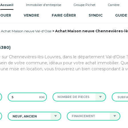
Accueil
Immobilier d'entreprise
Groupe Pichet
Carrière
LOUER
VENDRE
FAIRE GÉRER
SYNDIC
GUIDE
Achat Maison neuve Val-d'Oise
Achat Maison neuve Chennevières-lè
5380)
 sur Chennevières-lès-Louvres, dans le département Val-d'Oise ? 
sein de votre commune, idéaux pour votre achat immobilier. Qu
ne mise en location, vous trouverez un bien correspondant à vo
KM
NOMBRE DE PIÈCES
NEUF, ANCIEN
FINANCEMENT