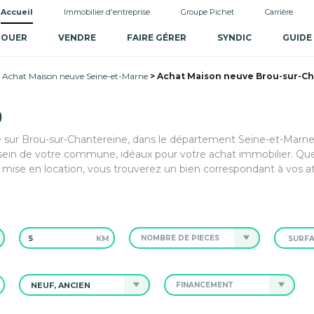
Accueil
Immobilier d'entreprise
Groupe Pichet
Carrière
LOUER
VENDRE
FAIRE GÉRER
SYNDIC
GUIDE
Achat Maison neuve Seine-et-Marne
Achat Maison neuve Brou-sur-Ch
)
e sur Brou-sur-Chantereine, dans le département Seine-et-Marne ?
sein de votre commune, idéaux pour votre achat immobilier. Qu
ise en location, vous trouverez un bien correspondant à vos at
KM
NOMBRE DE PIÈCES
NEUF, ANCIEN
FINANCEMENT