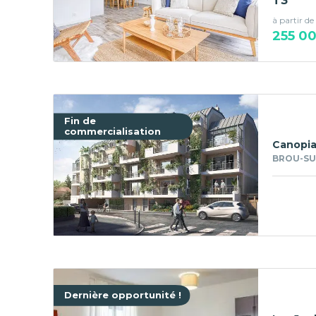
T3
à partir de
255 0
Fin de
commercialisation
Canopi
BROU-SU
Dernière opportunité !