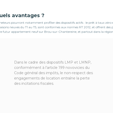
quels avantages ?
teurs pourront notamment profiter des dispositifs actifs : le prêt à taux zéro
s maisons neuves du T1 au T5, sont conformes aux normes RT 2012, et offrent d
otre futur appartement neuf sur Brou-sur-Chantereine, et partout dans la région
Dans le cadre des dispositifs LMP et LMNP,
conformément à l’article 199 novovicies du
Code général des impôts, le non-respect des
engagements de location entraîne la perte
des incitations fiscales.