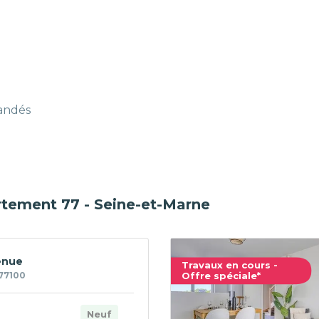
mandés
rtement 77 - Seine-et-Marne
enue
Travaux en cours -
77100
Offre spéciale*
Neuf