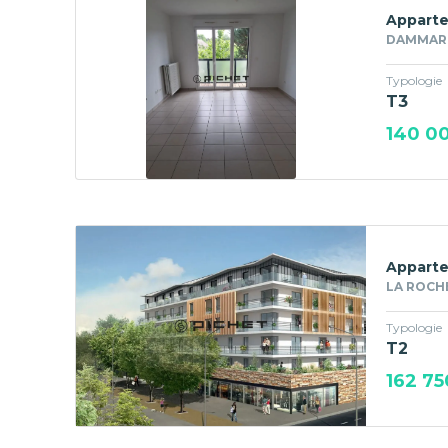
Apparte
DAMMARIE
Typologie
T3
140 0
Apparte
LA ROCHE
Typologie
T2
162 75