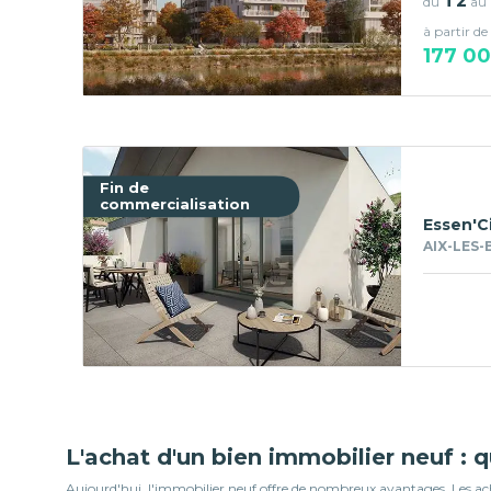
T2
du
au
à partir de
177 0
Fin de
commercialisation
Essen'C
AIX-LES-
L'achat d'un bien immobilier neuf : 
Aujourd'hui, l'immobilier neuf offre de nombreux avantages. Les ache