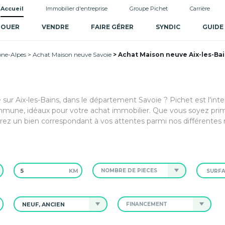
Accueil
Immobilier d'entreprise
Groupe Pichet
Carrière
LOUER
VENDRE
FAIRE GÉRER
SYNDIC
GUIDE
ne-Alpes
Achat Maison neuve Savoie
Achat Maison neuve Aix-les-Bai
 sur Aix-les-Bains, dans le département Savoie ? Pichet est l'int
mmune, idéaux pour votre achat immobilier. Que vous soyez pri
erez un bien correspondant à vos attentes parmi nos différentes 
KM
NOMBRE DE PIÈCES
NEUF, ANCIEN
FINANCEMENT