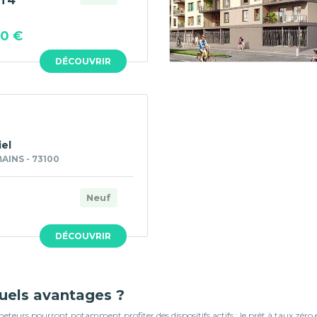
T4
00 €
DÉCOUVRIR
iel
BAINS - 73100
Neuf
DÉCOUVRIR
quels avantages ?
teurs pourront notamment profiter des dispositifs actifs : le prêt à taux zéro