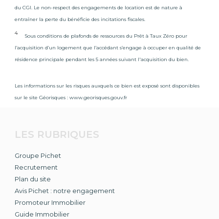
facilité.
du CGI. Le non-respect des engagements de location est de nature à
entraîner la perte du bénéficie des incitations fiscales.
Situé entre Grenoble et Annecy et à moins d’une heure
de Lyon en voiture, Chambéry est au cœur d’un
4
Sous conditions de plafonds de ressources du Prêt à Taux Zéro pour
territoire dynamique et attractif. Si le tourisme est un
l’acquisition d’un logement que l’accédant s’engage à occuper en qualité de
moteur du territoire et offre des opportunités
résidence principale pendant les 5 années suivant l'acquisition du bien.
d’emplois, l’industrie et d’autres secteurs d’avenir tels
que le numérique propose également des débouchés.
À seulement 13 minutes en voiture d’Auréa, Savoie
Les informations sur les risques auxquels ce bien est exposé sont disponibles
Technolac regroupe 230 entreprises. À 15 minutes, vous
sur le site Géorisques :
www.georisques.gouv.fr
pourrez rejoindre Savoie Hexapole qui compte 160
entreprises. Un environnement dynamique qui vous
place à proximité de votre lieu de travail. À noter
LES RUBRIQUES
également que l’aéroport Chambéry Savoie Mont
Blanc n’est qu’à 8,3 kilomètres et représente un pôle
d’activités du territoire.
Groupe Pichet
Recrutement
Séduit par la résidence Auréa et son cadre de vie ?
Plan du site
N’attendez plus et contactez-nous pour réaliser votre
Avis Pichet : notre engagement
projet immobilier dans un cadre conjuguant
Promoteur Immobilier
modernité, écologie et convivialité
. De plus,
acheter dans le neuf offre de
nombreuses garanties :
Guide Immobilier