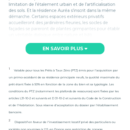
limitation de l’étalement urbain et de l’artificialisation
des sols. Et la résidence Auréa s’inscrit dans la même
démarche. Certains espaces extérieurs privatifs
accueilleront des jardinières fleuries, les socles de
façades se pareront de plantes grimpantes pour établir
un véritable dialogue entre nature et bâti.
Dans un environnement naturel de qualité, cette
EN SAVOIR PLUS
nouvelle résidence vous propose un cadre de vie
privilégié. Vous pourrez profiter d’un parc urbain d’1,3
hectares, d’espaces verts aménagés et de jardins
1
partagés et de plus de 400 arbres plantés. Une
Valable pour tous les Prêts à Taux Zéro (PTZ) émis pour l'acquisition par
résidence qui s’inscrit dans un urbanisme plus durable,
un primo-accédant de sa résidence principale neufs, la quotité maximale du
adapté aux besoins des futurs habitants. Des liaisons
prêt étant fixée à 50% en fonction de la zone du bien et sa typologie. Les
douces irriguent le quartier et permettent,
conditions du PTZ (notamment les plafonds de ressources) sont fixées par les
notamment, de rejoindre la gare de Chambéry en 6
articles L31-10-2 et suivants et D 31-10-2 et suivants du Code de la Construction
minutes à vélo via la passerelle Alfonsina Strada qui
et de l'Habitation. Sous réserve d'acceptation du dossier par l'établissement
enjambe la Leysse. Des pistes cyclables ainsi que 58
arceaux à vélo inciteront aux déplacements doux. Côté
bancaire.
transports, l’écoquartier est desservi par deux lignes de
2
Dispositif en faveur de l'investissement locatif privé des particuliers ou
bus et comprend trois arrêts. À 7 minutes à vélo du
sociétés non soumises à l'IS, en France sans restriction de zonage