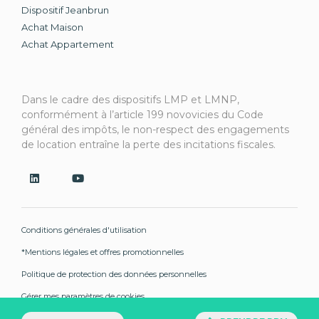
factures d’énergie maîtrisées
grâce aux normes
Dispositif Jeanbrun
environnementales les plus récentes et un
Achat Maison
raccordement au réseau de chaleur urbain, des
frais de
Achat Appartement
notaire réduits
par rapport à un achat dans l’ancien
ainsi que plusieurs garanties (garantie de parfait
achèvement, garantie biennale ou garantie décennale).
Vous n’avez jamais été propriétaire de votre résidence
Dans le cadre des dispositifs LMP et LMNP,
principale ? Profitez d’aides à l’achat comme le
Prêt à
conformément à l’article 199 novovicies du Code
Taux Zéro
(PTZ), un prêt aidé sans intérêt qui vous
général des impôts, le non-respect des engagements
permet de financer jusqu’à 50 % de votre acquisition.
de location entraîne la perte des incitations fiscales.
Cette résidence propose également des prix maîtrisés
vous permettant, à condition de répondre aux critères
d’éligibilité, de devenir propriétaire à coûts avantageux.
Conditions générales d'utilisation
*Mentions légales et offres promotionnelles
Politique de protection des données personnelles
Gérer mes paramètres de cookies