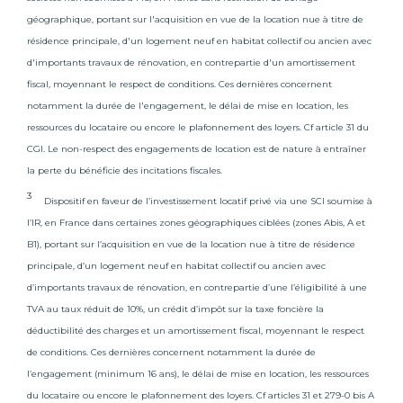
centre-ville, il offre un espace à vivre apaisé et
géographique, portant sur l'acquisition en vue de la location nue à titre de
verdoyant.
résidence principale, d'un logement neuf en habitat collectif ou ancien avec
Et si vous aimez les sports d’hiver, vous serez comblé !
d'importants travaux de rénovation, en contrepartie d'un amortissement
Le massif des Bauges est tout près. À 25 minutes, vous
fiscal, moyennant le respect de conditions. Ces dernières concernent
apprécierez la station de la Féclaz qui possède un
notamment la durée de l'engagement, le délai de mise en location, les
grand domaine de ski nordique et un petit domaine de
ressources du locataire ou encore le plafonnement des loyers. Cf article 31 du
ski alpin, idéal pour les débutants. Dans le même
massif, vous aimerez la station de Aillons Margériaz, qui
CGI. Le non-respect des engagements de location est de nature à entraîner
présente un peu plus de dénivelé et qui se prête
la perte du bénéficie des incitations fiscales.
parfaitement à une demi-journée de ski en famille. À
3
Dispositif en faveur de l’investissement locatif privé via une SCI soumise à
40 minutes, vous trouverez le massif de Belledonne,
l’IR, en France dans certaines zones géographiques ciblées (zones Abis, A et
en direction de Grenoble ou bien la station de ski de
Saint-Pierre de Chartreuse à 45 minutes. Un
B1), portant sur l’acquisition en vue de la location nue à titre de résidence
environnement idéal pour les passionnés de ski !
principale, d’un logement neuf en habitat collectif ou ancien avec
d’importants travaux de rénovation, en contrepartie d’une l’éligibilité à une
Côté vie quotidienne, cet écoquartier compte au total
TVA au taux réduit de 10%, un crédit d’impôt sur la taxe foncière la
plus de 3 700 m² de surfaces commerciales.
déductibilité des charges et un amortissement fiscal, moyennant le respect
Accueillant également une crèche de 32 places et à
proximité de deux établissements scolaires, un centre
de conditions. Ces dernières concernent notamment la durée de
commercial se trouve également à 150 mètres. Tous
l’engagement (minimum 16 ans), le délai de mise en location, les ressources
les essentiels sont à portée de main pour un quotidien
du locataire ou encore le plafonnement des loyers. Cf articles 31 et 279-0 bis A