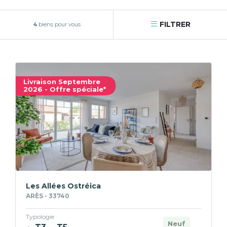
FILTRER
4
biens pour vous
Livraison Septembre
2026 - Offre spéciale*
Les Allées Ostréica
ARÈS - 33740
Typologie
Neuf