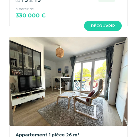
T3
T5
du
au
à partir de
330 000 €
DÉCOUVRIR
Appartement 1 pièce 26 m²