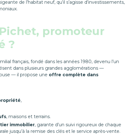
eante de l’habitat neuf, qu’il s’agisse d’investissements,
imoniaux.
 Pichet, promoteur
é ?
ilial français, fondé dans les années 1980, devenu l’un
résent dans plusieurs grandes agglomérations —
louse — il propose une
offre complète dans
propriété
,
ufs
, maisons et terrains.
tier immobilier
, garante d’un suivi rigoureux de chaque
ale jusqu’à la remise des clés et le service après-vente.