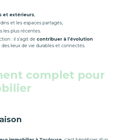
s et extérieurs
,
ardins et les espaces partagés,
 les plus récentes.
ion : il s’agit de
contribuer à l’évolution
t des lieux de vie durables et connectés.
ent complet pour
bilier
raison
ur immobilier à Toulouse
, c’est bénéficier d’un