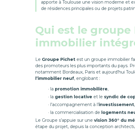
apporte à Toulouse une vision moderne et exig
de résidences principales ou de projets patr
Qui est le groupe
immobilier intégr
Le
Groupe Pichet
est un groupe immobilier fam
des promoteurs les plus importants du pays. P
notamment Bordeaux, Paris et aujourd’hui Tou
l’immobilier neuf
, englobant :
la
promotion immobilière
,
la
gestion locative
et le
syndic de co
l’accompagnement à l’
investissement
,
la commercialisation de
logements ne
Le Groupe s’appuie sur une
vision 360° du mé
étape du projet, depuis la conception architectur