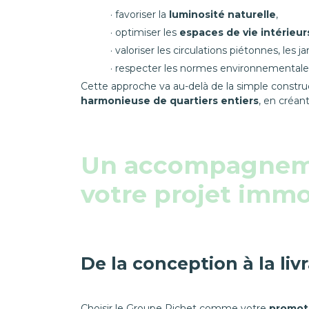
favoriser la
luminosité naturelle
,
optimiser les
espaces de vie intérieur
valoriser les circulations piétonnes, les j
respecter les normes environnementales
Cette approche va au-delà de la simple construct
harmonieuse de quartiers entiers
, en créan
Un accompagnem
votre projet immo
De la conception à la liv
Choisir le Groupe Pichet comme votre
promote