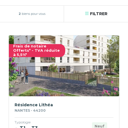
FILTRER
2
biens pour vous
Frais de notaire
Offerts* - TVA réduite
à 5,5%*
Résidence Lithéa
NANTES - 44200
Typologie
Neuf