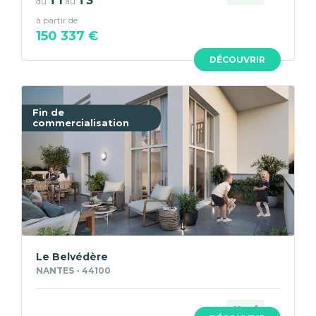
T1
T3
du
au
à partir de
150 337 €
DÉCOUVRIR
Fin de
commercialisation
Le Belvédère
NANTES - 44100
Neuf