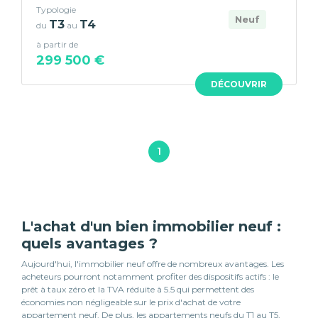
Typologie
Neuf
T3
T4
du
au
à partir de
299 500 €
DÉCOUVRIR
1
L'achat d'un bien immobilier neuf :
quels avantages ?
Aujourd'hui, l'immobilier neuf offre de nombreux avantages. Les
acheteurs pourront notamment profiter des dispositifs actifs : le
prêt à taux zéro et la TVA réduite à 5.5 qui permettent des
économies non négligeable sur le prix d'achat de votre
appartement neuf. De plus, les appartements neufs du T1 au T5,