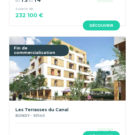
T3
T4
du
au
à partir de
232 100 €
DÉCOUVRIR
Fin de
commercialisation
Les Terrasses du Canal
BONDY - 93140
Neuf