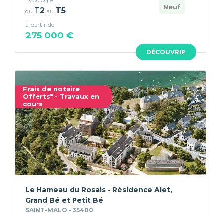
Typologie
Neuf
T2
T5
du
au
à partir de
275 000 €
DÉCOUVRIR
Frais de notaire
Offerts* - Travaux en
cours
Le Hameau du Rosais - Résidence Alet,
Grand Bé et Petit Bé
SAINT-MALO - 35400