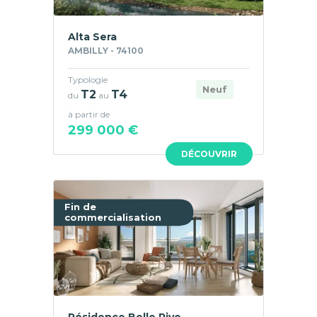
Alta Sera
AMBILLY - 74100
Typologie
Neuf
T2
T4
du
au
à partir de
299 000 €
DÉCOUVRIR
Fin de
commercialisation
Résidence Belle Rive