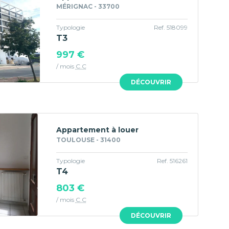
MÉRIGNAC - 33700
Typologie
Ref. 518099
T3
997 €
/ mois
C.C
DÉCOUVRIR
Appartement à louer
TOULOUSE - 31400
Typologie
Ref. 516261
T4
803 €
/ mois
C.C
DÉCOUVRIR