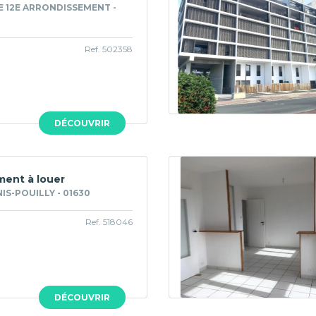
E 12E ARRONDISSEMENT -
Ref. 502358
DÉCOUVRIR
ent à louer
IS-POUILLY - 01630
Ref. 518046
DÉCOUVRIR