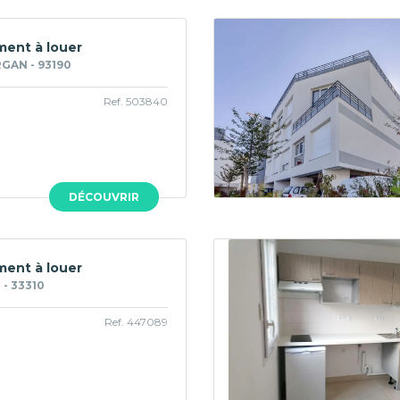
ent à louer
GAN - 93190
Ref. 503840
DÉCOUVRIR
ent à louer
- 33310
Ref. 447089