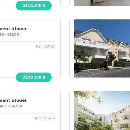
DÉCOUVRIR
ent à louer
G - 59200
Ref. 453129
DÉCOUVRIR
ent à louer
RIE - 94370
Ref. 505456