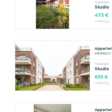
Typologie
Studio
473 €
/ mois
C.C
Appartem
MENNECY -
Typologie
Studio
659 €
/ mois
C.C
Appartem