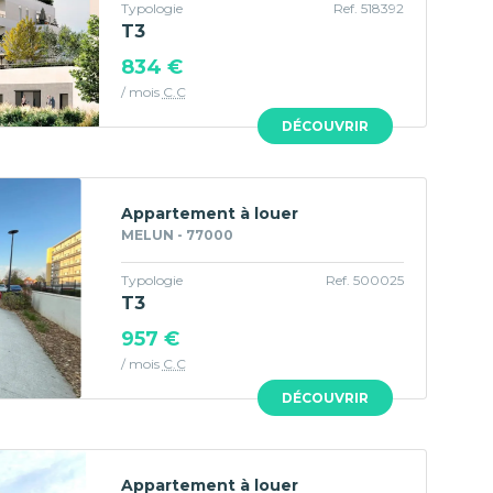
Typologie
Ref. 518392
T3
834 €
/ mois
C.C
DÉCOUVRIR
Appartement à louer
MELUN - 77000
Typologie
Ref. 500025
T3
957 €
/ mois
C.C
DÉCOUVRIR
Appartement à louer