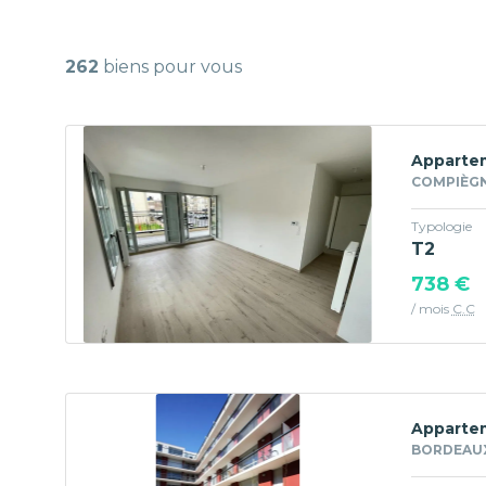
262
biens pour vous
Appartem
COMPIÈGN
Typologie
T2
738 €
/ mois
C.C
Appartem
BORDEAUX