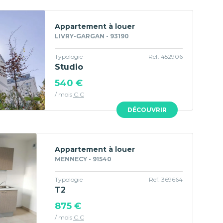
Appartement à louer
LIVRY-GARGAN - 93190
Typologie
Ref. 452906
Studio
540 €
/ mois
C.C
DÉCOUVRIR
Appartement à louer
MENNECY - 91540
Typologie
Ref. 369664
T2
875 €
/ mois
C.C