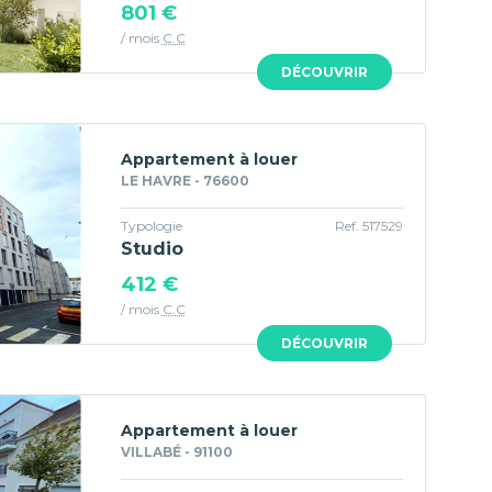
801 €
/ mois
C.C
DÉCOUVRIR
Appartement à louer
LE HAVRE - 76600
Typologie
Ref. 517529
Studio
412 €
/ mois
C.C
DÉCOUVRIR
Appartement à louer
VILLABÉ - 91100