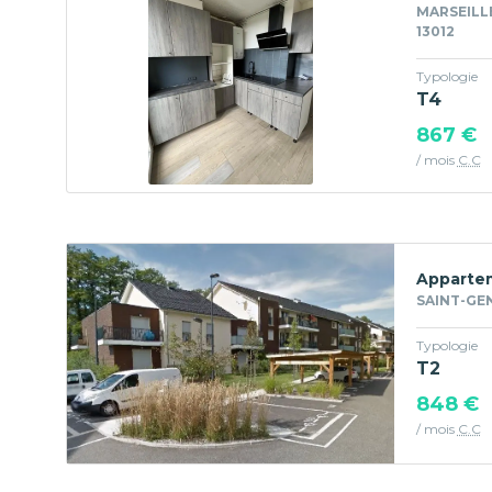
MARSEILL
13012
Typologie
T4
867 €
/ mois
C.C
Appartem
SAINT-GEN
Typologie
T2
848 €
/ mois
C.C