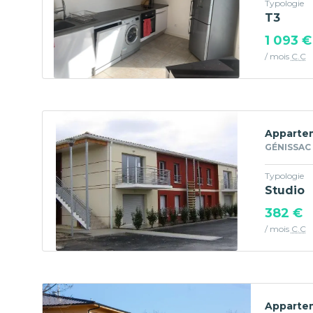
Typologie
T3
1 093 €
/ mois
C.C
Appartem
GÉNISSAC 
Typologie
Studio
382 €
/ mois
C.C
Appartem