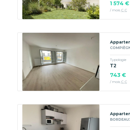
1 574 €
/ mois
C.C
Appartem
COMPIÈGN
Typologie
T2
743 €
/ mois
C.C
Appartem
BORDEAUX