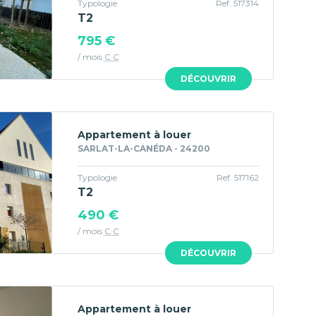
Typologie
Ref. 517314
T2
795 €
/ mois
C.C
DÉCOUVRIR
Appartement à louer
SARLAT-LA-CANÉDA - 24200
Typologie
Ref. 517162
T2
490 €
/ mois
C.C
DÉCOUVRIR
Appartement à louer