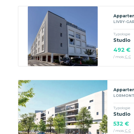
Appartem
LIVRY-GAR
Typologie
Studio
492 €
/ mois
C.C
Appartem
LORMONT 
Typologie
Studio
532 €
/ mois
C.C