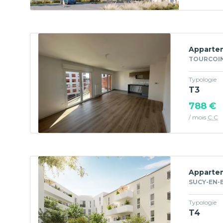
Appartem
TOURCOIN
Typologie
T3
788 €
/ mois
C.C
Appartem
SUCY-EN-B
Typologie
T4