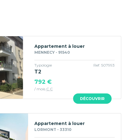
Appartement à louer
MENNECY - 91540
Typologie
Ref. 507993
T2
792 €
/ mois
C.C
DÉCOUVRIR
Appartement à louer
LORMONT - 33310