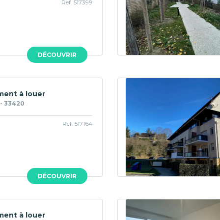
Ref. 517399
DÉCOUVRIR
ent à louer
- 33420
Ref. 517164
DÉCOUVRIR
ent à louer