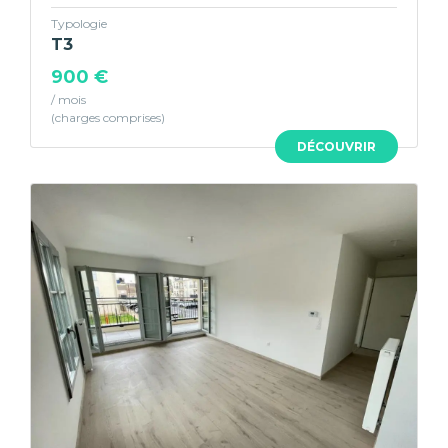
Typologie
T3
900 €
/ mois
DÉCOUVRIR