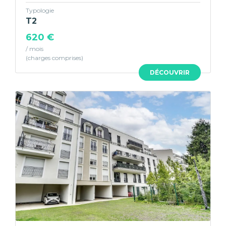
Typologie
T2
620 €
/ mois
DÉCOUVRIR