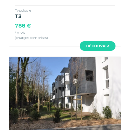
Typologie
T3
788 €
/ mois
DÉCOUVRIR