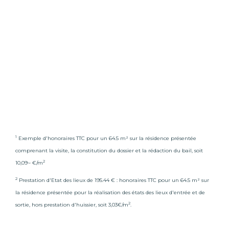
1
Exemple d'honoraires TTC pour un 64.5 m² sur la résidence présentée
comprenant la visite, la constitution du dossier et la rédaction du bail, soit
2
10,09~ €/m
2
Prestation d'Etat des lieux de 195.44 € : honoraires TTC pour un 64.5 m² sur
la résidence présentée pour la réalisation des états des lieux d'entrée et de
2
sortie, hors prestation d'huissier, soit 3,03€/m
.