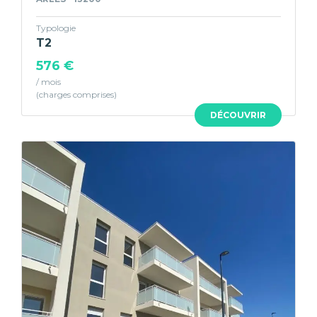
Typologie
T2
576 €
/ mois
DÉCOUVRIR