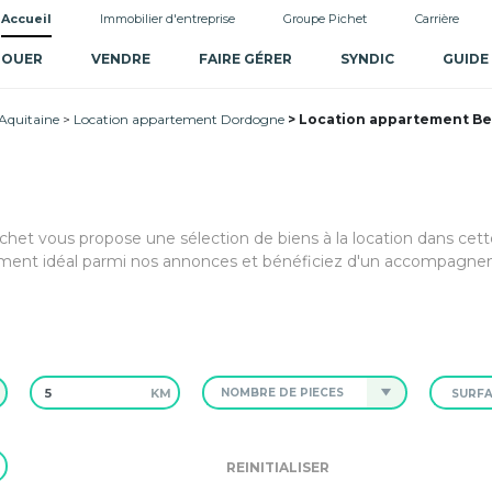
Accueil
Immobilier d'entreprise
Groupe Pichet
Carrière
LOUER
VENDRE
FAIRE GÉRER
SYNDIC
GUIDE
Aquitaine
Location appartement Dordogne
Location appartement B
het vous propose une sélection de biens à la location dans cett
ent idéal parmi nos annonces et bénéficiez d'un accompagn
KM
NOMBRE DE PIÈCES