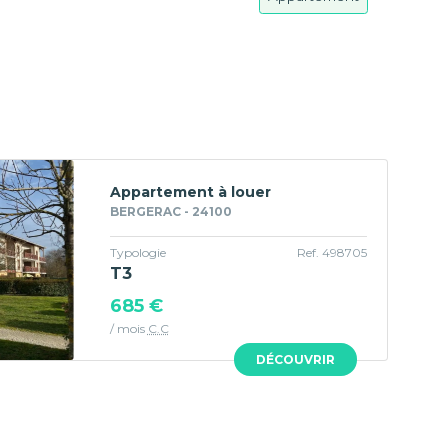
Appartement à louer
BERGERAC - 24100
Typologie
Ref. 498705
T3
685 €
/ mois
C.C
DÉCOUVRIR