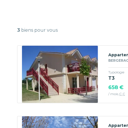
3
biens pour vous
Appartem
BERGERAC 
Typologie
T3
658 €
/ mois
C.C
Appartem