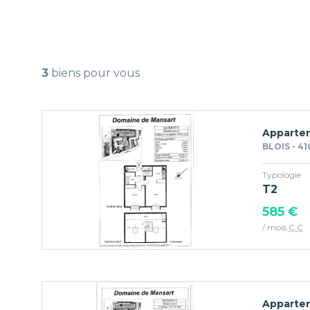
3
biens pour vous
Appartem
BLOIS - 4
Typologie
T2
585 €
/ mois
C.C
Appartem