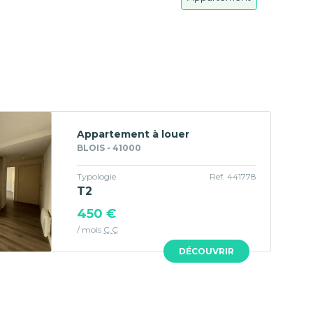
Appartement à louer
BLOIS - 41000
Typologie
Ref. 441778
T2
450 €
/ mois
C.C
DÉCOUVRIR