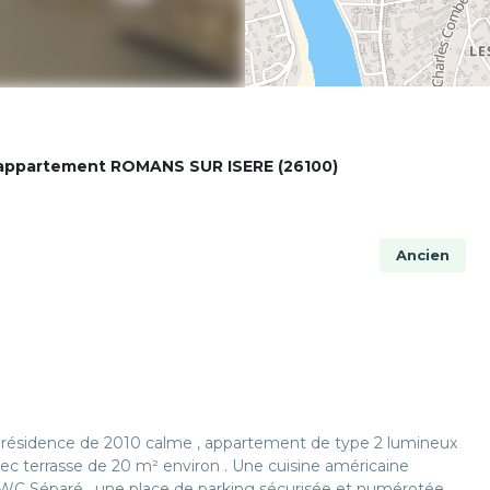
appartement ROMANS SUR ISERE (26100)
Ancien
idence de 2010 calme , appartement de type 2 lumineux
ec terrasse de 20 m² environ . Une cuisine américaine
n WC Séparé , une place de parking sécurisée et numérotée