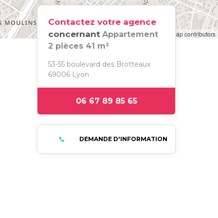
Contactez votre agence
concernant
© Woosmap
© OpenMapTiles
Appartement
© OpenStreetMap contributors
2 pièces 41 m²
53-55 boulevard des Brotteaux
69006 Lyon
06 67 89 85 65
DEMANDE D'INFORMATION