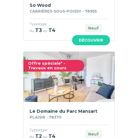
So Wood
CARRIÈRES-SOUS-POISSY - 78955
Typologie
Neuf
T3
T4
du
au
DÉCOUVRIR
Offre spéciale* -
Travaux en cours
Le Domaine du Parc Mansart
PLAISIR - 78370
Typologie
Neuf
T2
T4
du
au