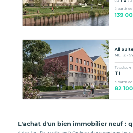
T2
du
au
à partir de
139 00
All Sui
METZ - 5
Typologie
T1
à partir de
82 100
L'achat d'un bien immobilier neuf : 
Aujourd'hui, l'immobilier neuf offre de nombreux avantages. Les ache