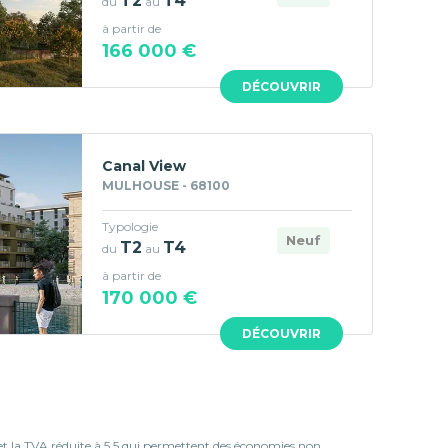
T2
T4
du
au
à partir de
166 000 €
DÉCOUVRIR
Canal View
MULHOUSE - 68100
Typologie
Neuf
T2
T4
du
au
à partir de
170 000 €
DÉCOUVRIR
 et la TVA réduite à 5.5 qui permettent des économies non