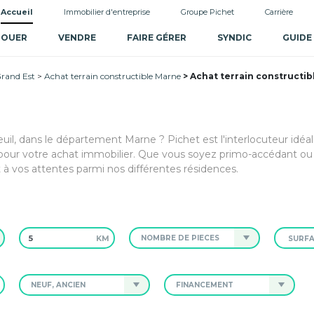
Accueil
Immobilier d'entreprise
Groupe Pichet
Carrière
LOUER
VENDRE
FAIRE GÉRER
SYNDIC
GUIDE
Grand Est
Achat terrain constructible Marne
Achat terrain constructib
euil, dans le département Marne ? Pichet est l'interlocuteur idéa
ur votre achat immobilier. Que vous soyez primo-accédant ou d
 à vos attentes parmi nos différentes résidences.
KM
NOMBRE DE PIÈCES
NEUF, ANCIEN
FINANCEMENT