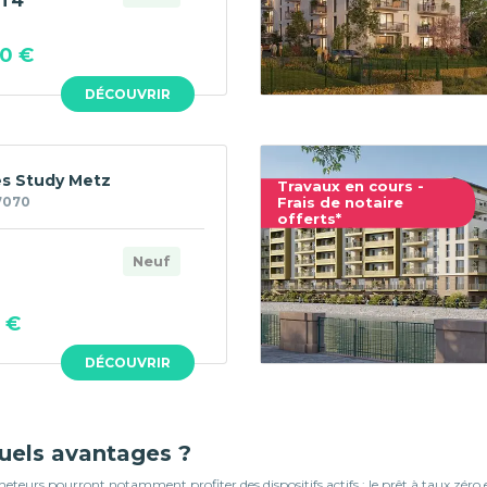
T4
0 €
DÉCOUVRIR
tes Study Metz
Travaux en cours -
7070
Frais de notaire
offerts*
Neuf
 €
DÉCOUVRIR
quels avantages ?
teurs pourront notamment profiter des dispositifs actifs : le prêt à taux zéro