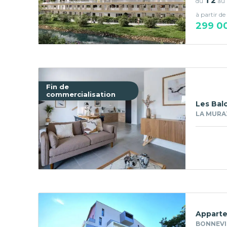
T2
du
au
à partir de
299 0
Fin de
commercialisation
Les Bal
LA MURAZ
Apparte
BONNEVIL