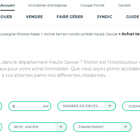
Accueil
Immobilier d'entreprise
Groupe Pichet
Carrière
LOUER
VENDRE
FAIRE GÉRER
SYNDIC
GUIDE
 Auvergne-Rhône-Alpes
Achat terrain constructible Haute-Savoie
Achat te
z, dans le département Haute-Savoie ? Pichet est l'interlocuteur 
x pour votre achat immobilier. Que vous soyez primo-accédant
 à vos attentes parmi nos différentes résidences.
KM
NOMBRE DE PIÈCES
NEUF, ANCIEN
FINANCEMENT