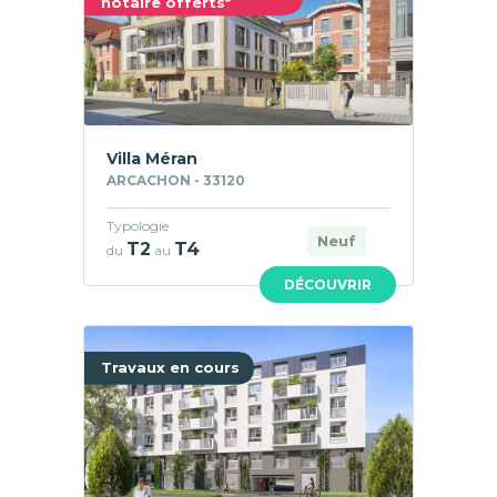
notaire offerts*
Villa Méran
ARCACHON - 33120
Typologie
Neuf
T2
T4
du
au
DÉCOUVRIR
Travaux en cours