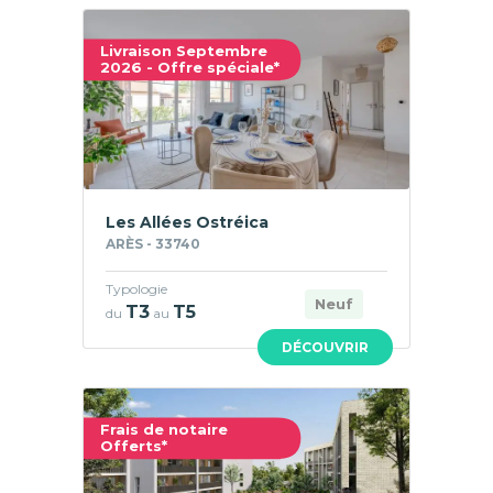
Livraison Septembre
2026 - Offre spéciale*
Les Allées Ostréica
ARÈS - 33740
Typologie
Neuf
T3
T5
du
au
DÉCOUVRIR
Frais de notaire
Offerts*