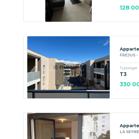
128 0
Apparte
FREJUS -
Typologie
T3
330 0
Apparte
LA SEYNE