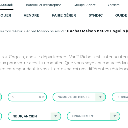
Accueil
Immobilier d'entreprise
Groupe Pichet
Carrière
LOUER
VENDRE
FAIRE GÉRER
SYNDIC
GUIDE
s-Côte d'Azur
Achat Maison neuve Var
Achat Maison neuve Cogolin (
 sur Cogolin, dans le département Var ? Pichet est l'interlocuteu
x pour votre achat immobilier. Que vous soyez primo-accédant
ien correspondant à vos attentes parmi nos différentes résidenc
KM
NOMBRE DE PIÈCES
NEUF, ANCIEN
FINANCEMENT