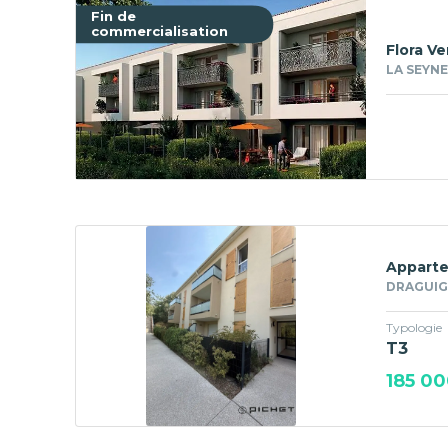
Fin de
commercialisation
Flora V
LA SEYNE
Apparte
DRAGUIG
Typologie
T3
185 00