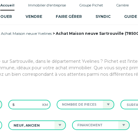
Accueil
Immobilier d'entreprise
Groupe Pichet
Carrière
LOUER
VENDRE
FAIRE GÉRER
SYNDIC
GUIDE
Achat Maison neuve Yvelines
Achat Maison neuve Sartrouville (7850
 sur Sartrouville, dans le département Yvelines ? Pichet est l'int
mmune, idéaux pour votre achat immobilier. Que vous soyez pri
rez un bien correspondant à vos attentes parmi nos différentes r
KM
NOMBRE DE PIÈCES
NEUF, ANCIEN
FINANCEMENT