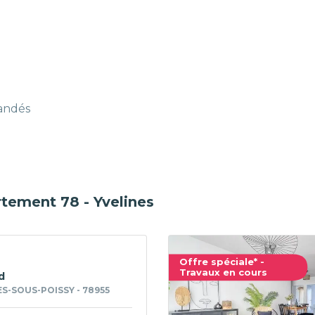
mandés
tement 78 - Yvelines
Offre spéciale* -
Travaux en cours
d
S-SOUS-POISSY - 78955