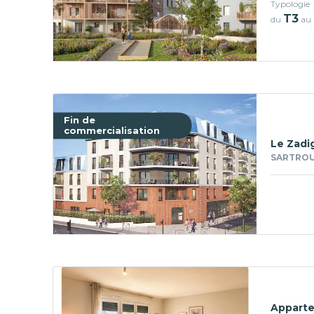
Typologie
T3
du
au
Fin de
commercialisation
Le Zadi
SARTROUV
Apparte