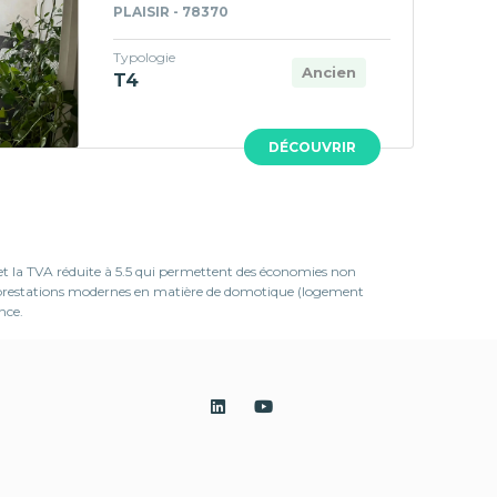
PLAISIR - 78370
Typologie
Ancien
T4
DÉCOUVRIR
 et la TVA réduite à 5.5 qui permettent des économies non
es prestations modernes en matière de domotique (logement
nce.