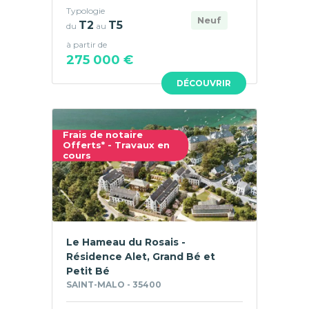
Typologie
Neuf
T2
T5
du
au
à partir de
275 000 €
DÉCOUVRIR
Frais de notaire
Offerts* - Travaux en
cours
Le Hameau du Rosais -
Résidence Alet, Grand Bé et
Petit Bé
SAINT-MALO - 35400