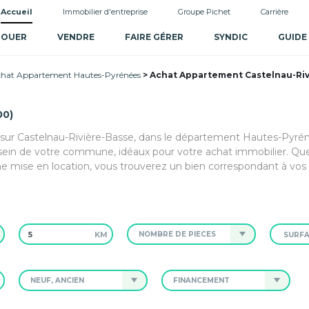
Accueil
Immobilier d'entreprise
Groupe Pichet
Carrière
LOUER
VENDRE
FAIRE GÉRER
SYNDIC
GUIDE
hat Appartement Hautes-Pyrénées
Achat Appartement Castelnau-Riv
00)
 sur Castelnau-Rivière-Basse, dans le département Hautes-Pyrénée
sein de votre commune, idéaux pour votre achat immobilier. Qu
 mise en location, vous trouverez un bien correspondant à vos 
KM
NOMBRE DE PIÈCES
NEUF, ANCIEN
FINANCEMENT