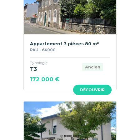
Appartement 3 pièces 80 m²
PAU - 64000
Typologie
Ancien
T3
172 000 €
DÉCOUVRIR