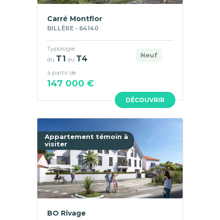
Carré Montflor
BILLÈRE - 64140
Typologie
Neuf
T1
T4
du
au
à partir de
147 000 €
DÉCOUVRIR
Appartement témoin à
visiter
BO Rivage