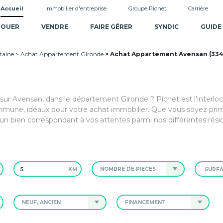
Accueil
Immobilier d'entreprise
Groupe Pichet
Carrière
LOUER
VENDRE
FAIRE GÉRER
SYNDIC
GUIDE
taine
Achat Appartement Gironde
Achat Appartement Avensan (33
 sur Avensan, dans le département Gironde ? Pichet est l'interlo
mmune, idéaux pour votre achat immobilier. Que vous soyez pri
un bien correspondant à vos attentes parmi nos différentes rési
KM
NOMBRE DE PIÈCES
NEUF, ANCIEN
FINANCEMENT