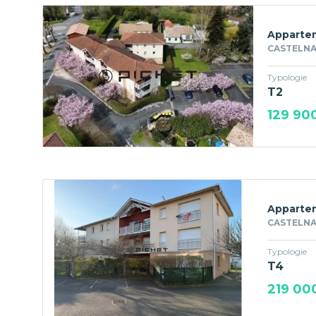
Appartem
CASTELNA
Typologie
T2
129 90
Appartem
CASTELNA
Typologie
T4
219 00