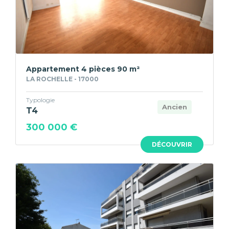
Appartement 4 pièces 90 m²
LA ROCHELLE - 17000
Typologie
Ancien
T4
300 000 €
DÉCOUVRIR