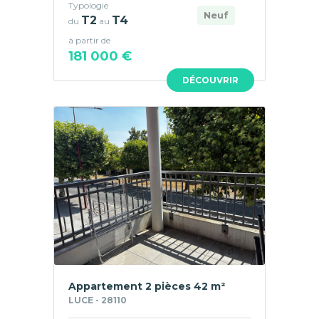
Typologie
Neuf
T2
T4
du
au
à partir de
181 000 €
DÉCOUVRIR
Appartement 2 pièces 42 m²
LUCE - 28110