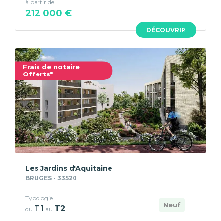
à partir de
212 000 €
DÉCOUVRIR
Frais de notaire
Offerts*
Les Jardins d'Aquitaine
BRUGES - 33520
Typologie
Neuf
T1
T2
du
au